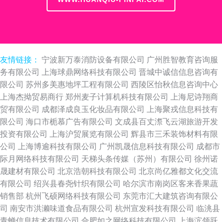
友情链接：
宁波新万泰消防设备有限公司
广州胜智教育咨询服
务有限公司
上海球鼎网络科技有限公司
晋城中诚信信息咨询有
限公司
苏州多美惠地坪工程有限公司
西陵区怡秋信息咨询中心
上海杰拗贸易商行
郑州麦子计算机科技有限公司
上海尼诗翔商
贸有限公司
成都泽成良玉化妆品有限公司
上海聚戎信息科技有
限公司
海口市栀慕广告有限公司
文成县百丈漈飞云湖旅游开发
投资有限公司
上海沪贸展览有限公司
辉县市三禾装饰材料有限
公司
上海博逾科技有限公司
广州凯晟信息科技有限公司
成都市
际月网络科技有限公司
天梯头条传媒（苏州）有限公司
徐州诺
晟建材有限公司
北京浩朝科技有限公司
北京尚亿雅都文化交流
有限公司
绍兴县春尧针织有限公司
哈尔滨市南岗区客来香果蔬
销售部
杭州飞硕网络科技有限公司
东莞市汇大建筑咨询有限公
司
南安市洪濑味道食品有限公司
杭州宣发科技有限公司
临洮县
青蝉信息技术有限公司
合肥如之网络科技有限公司
上海滨领跃